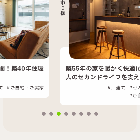
市
市
C
M
様
様
築55年の家を暖かく快適に！夫婦二
人のセカンドライフを支える...
戸建て
セカンドライフ
ご自宅・ご実家