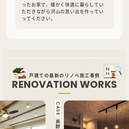
ったお家で、暖かく快適に暮らしてい
ただきながら沢山の思い出を作ってい
ってください。
戸建ての最新のリノベ施工事例
R
E
N
O
V
A
T
I
O
N
W
O
R
K
S
CASE
CAS
長
長
野
野