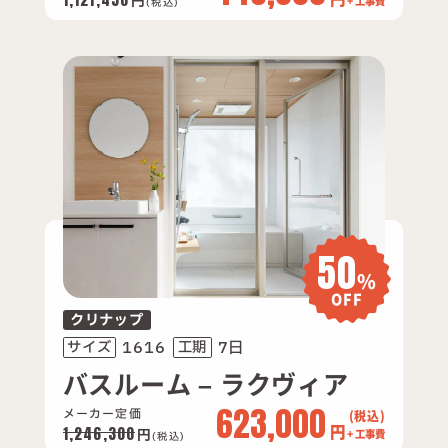
円
+ 工事費
(税込)
50
%
OFF
クリナップ
1616
7日
サイズ
工期
バスルーム – ラクヴィア
623,000
メーカー定価
円
1,246,300
円
+ 工事費
(税込)