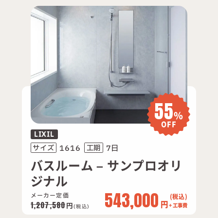
55
%
OFF
LIXIL
1616
7日
サイズ
工期
バスルーム – サンプロオリ
ジナル
543,000
メーカー定価
円
1,207,580
円
+ 工事費
(税込)