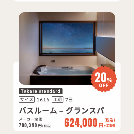
20
%
OFF
Takara standard
1616
7日
サイズ
工期
バスルーム – グランスパ
624,000
メーカー定価
円
780,340
円
+ 工事費
(税込)