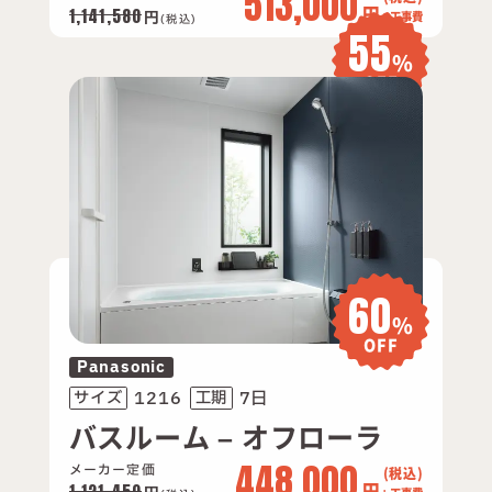
513,000
円
1,141,580
円
+ 工事費
(税込)
55
%
OFF
60
%
OFF
Panasonic
1216
7日
サイズ
工期
バスルーム – オフローラ
448,000
メーカー定価
円
1,121,450