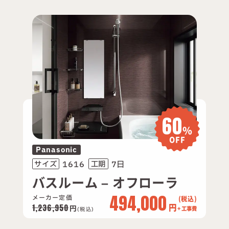
60
%
OFF
Panasonic
1616
7日
サイズ
工期
バスルーム – オフローラ
494,000
メーカー定価
円
1,236,950
円
+ 工事費
(税込)