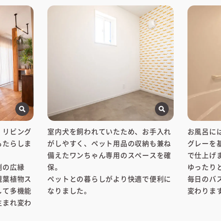
、リビング
室内犬を飼われていたため、お手入れ
お風呂には
もたらしま
がしやすく、ペット用品の収納も兼ね
グレーを
備えたワンちゃん専用のスペースを確
で仕上げ
側の広縁
保。
ゆったり
観葉植物ス
ペットとの暮らしがより快適で便利に
毎日のバ
して多機能
なりました。
変わりま
生まれ変わ