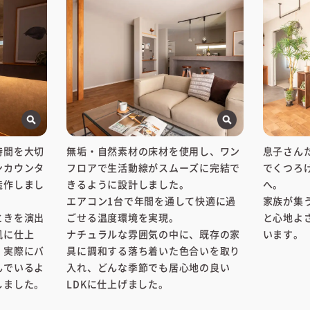
時間を大切
無垢・自然素材の床材を使用し、ワン
息子さん
ンカウンタ
フロアで生活動線がスムーズに完結で
でくつろ
造作しまし
きるように設計しました。
へ。
エアコン1台で年間を通して快適に過
家族が集
ときを演出
ごせる温度環境を実現。
と心地よ
風に仕上
ナチュラルな雰囲気の中に、既存の家
います。
、実際にバ
具に調和する落ち着いた色合いを取り
んでいるよ
入れ、どんな季節でも居心地の良い
しました。
LDKに仕上げました。