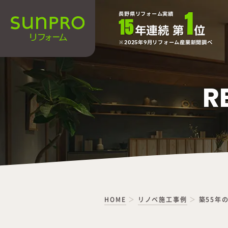
1
長野県リフォーム実績
15
年連続 第
位
2025年9月リフォーム産業新聞調べ
R
HOME
リノベ施工事例
築55年