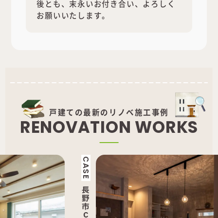
後とも、末永いお付き合い、よろしく
お願いいたします。
戸建ての最新のリノベ施工事例
R
E
N
O
V
A
T
I
O
N
W
O
R
K
S
CASE
CAS
長
長
野
野
市
市
C
M