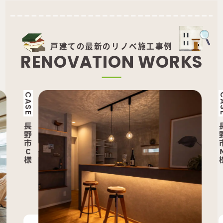
戸建ての最新のリノベ施工事例
R
E
N
O
V
A
T
I
O
N
W
O
R
K
S
CASE
CAS
長
長
野
野
市
市
C
M
様
様