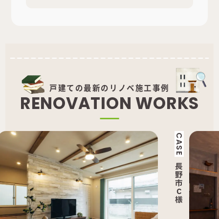
戸建ての最新のリノベ施工事例
R
E
N
O
V
A
T
I
O
N
W
O
R
K
S
CASE
CAS
長
長
野
野
市
市
C
M
様
様