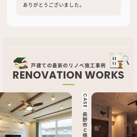
ありがとうございました。
戸建ての最新のリノベ施工事例
R
E
N
O
V
A
T
I
O
N
W
O
R
K
S
CASE
CAS
長
長
野
野
市
市
C
M
様
様