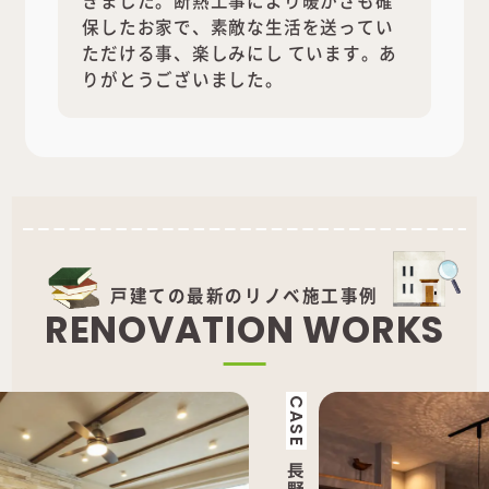
きました。断熱工事により暖かさも確
保したお家で、素敵な生活を送ってい
ただける事、楽しみにし ています。あ
りがとうございました。
戸建ての最新のリノベ施工事例
R
E
N
O
V
A
T
I
O
N
W
O
R
K
S
CASE
CAS
長
長