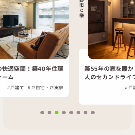
野
野
市
市
C
M
様
様
築55年の家を暖かく快適に！夫婦二
人のセカンドライフを支える...
戸建て
セカンドライフ
ご自宅・ご実家