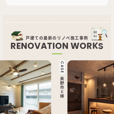
戸建ての最新のリノベ施工事例
R
E
N
O
V
A
T
I
O
N
W
O
R
K
S
CASE
CAS
長
長
野
野
市
市
C
M
様
様