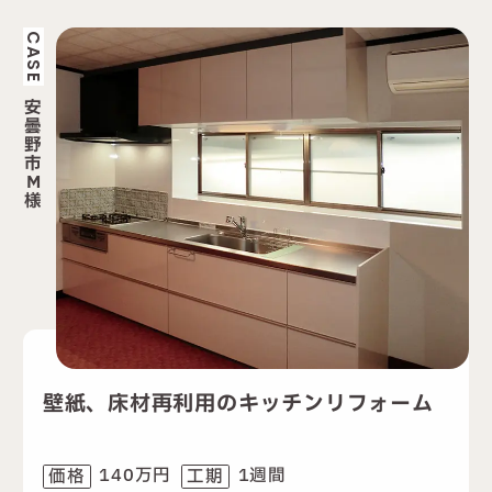
CASE
安
曇
野
市
M
様
壁紙、床材再利用のキッチンリフォーム
140万円
1週間
価格
工期