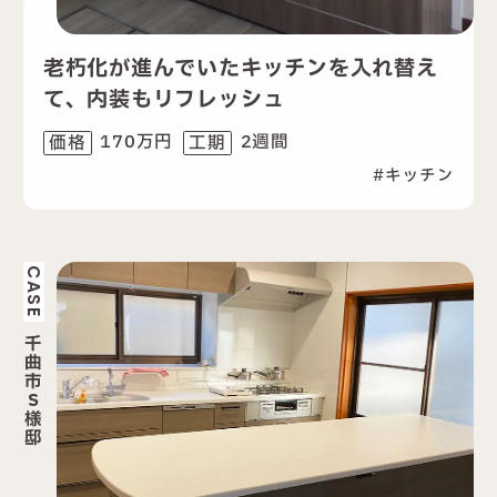
老朽化が進んでいたキッチンを入れ替え
て、内装もリフレッシュ
170万円
2週間
価格
工期
キッチン
CASE
千
曲
市
S
様
邸