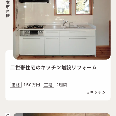
本
市
M
様
二世帯住宅のキッチン増設リフォーム
150万円
2週間
価格
工期
キッチン