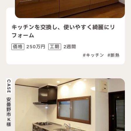
キッチンを交換し、使いやすく綺麗にリ
フォーム
250万円
2週間
価格
工期
キッチン
断熱
CASE
安
曇
野
市
K
様