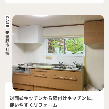
CASE
安
曇
野
市
H
様
対面式キッチンから壁付けキッチンに、
使いやすくリフォーム