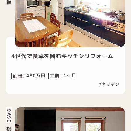
様
4世代で食卓を囲むキッチンリフォーム
480万円
1ヶ月
価格
工期
キッチン
CASE
松