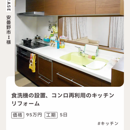
CASE
安
曇
野
市
I
様
食洗機の設置、コンロ再利用のキッチン
リフォーム
95万円
5日
価格
工期
キッチン