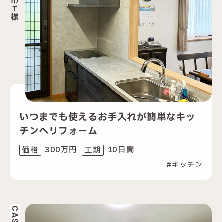
市
T
様
いつまでも使えるお手入れが簡単なキッ
チンへリフォーム
300万円
10日間
価格
工期
キッチン
CASE