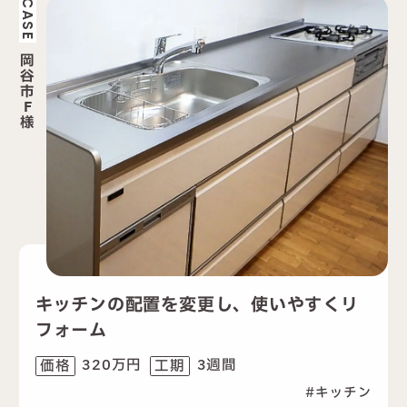
CASE
岡
谷
市
F
様
キッチンの配置を変更し、使いやすくリ
フォーム
320万円
3週間
価格
工期
キッチン