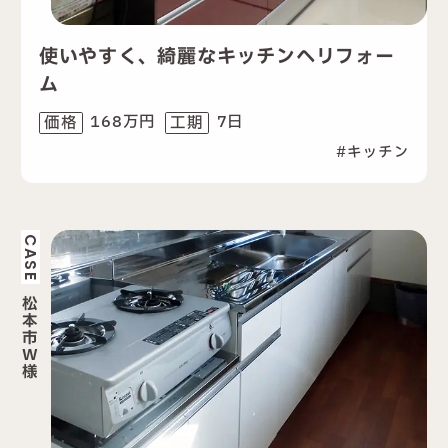
使いやすく、綺麗なキッチンへリフォー
ム
168万円
7日
価格
工期
キッチン
CASE
松
本
市
W
様