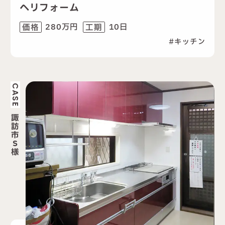
へリフォーム
280万円
10日
価格
工期
キッチン
CASE
諏
訪
市
S
様