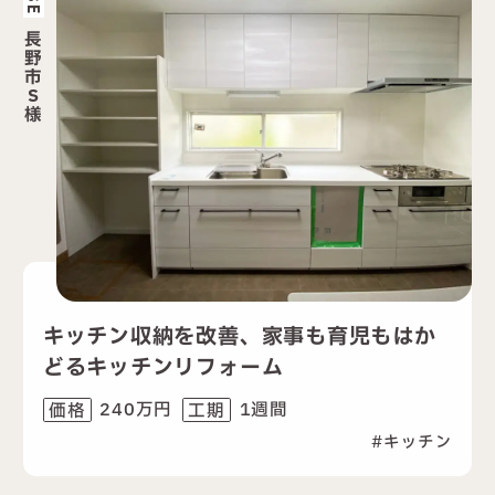
長
野
市
S
様
キッチン収納を改善、家事も育児もはか
どるキッチンリフォーム
240万円
1週間
価格
工期
キッチン