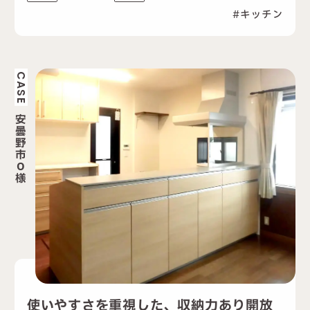
キッチン
CASE
安
曇
野
市
O
様
使いやすさを重視した、収納力あり開放