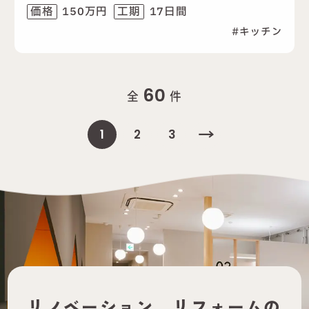
150万円
17日間
価格
工期
キッチン
60
全
件
1
2
3
リノベーション、
リフォームの