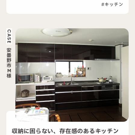
キッチン
CASE
安
曇
野
市
M
様
収納に困らない、存在感のあるキッチン