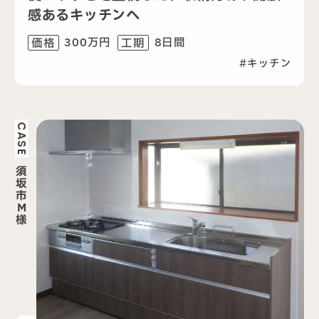
感あるキッチンへ
300万円
8日間
価格
工期
キッチン
CASE
須
坂
市
M
様