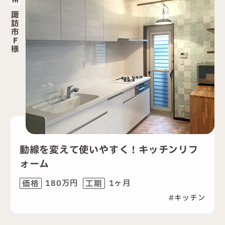
諏
訪
市
F
様
動線を変えて使いやすく！キッチンリフ
ォーム
180万円
1ヶ月
価格
工期
キッチン