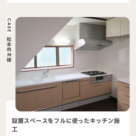
CASE
松
本
市
M
様
設置スペースをフルに使ったキッチン施
工