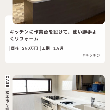
キッチンに作業台を設けて、使い勝手よ
くリフォーム
260万円
1ヵ月
価格
工期
キッチン
CASE
松
本
市
S
様