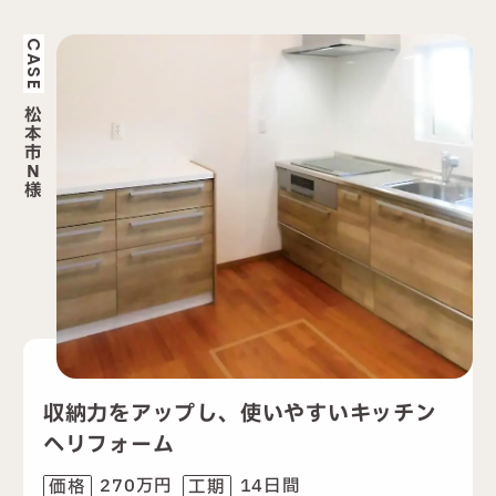
CASE
松
本
市
N
様
収納力をアップし、使いやすいキッチン
へリフォーム
270万円
14日間
価格
工期