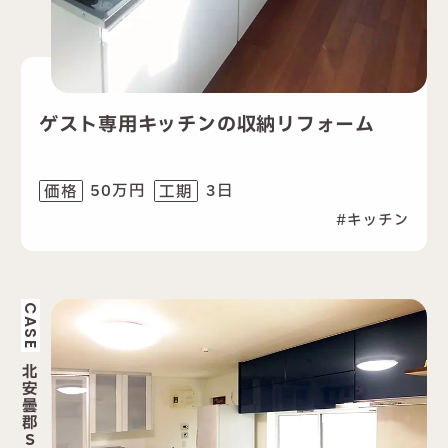
ゲスト専用キッチンの収納リフォーム
50万円
3日
価格
工期
キッチン
CASE
北
安
曇
郡
S