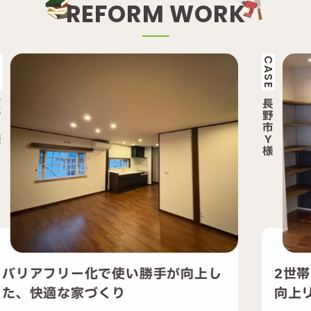
R
E
F
O
R
M
W
O
R
K
CASE
長
野
市
Y
様
が向上し
2世帯の暮らしを快適に支える性
向上リフォーム