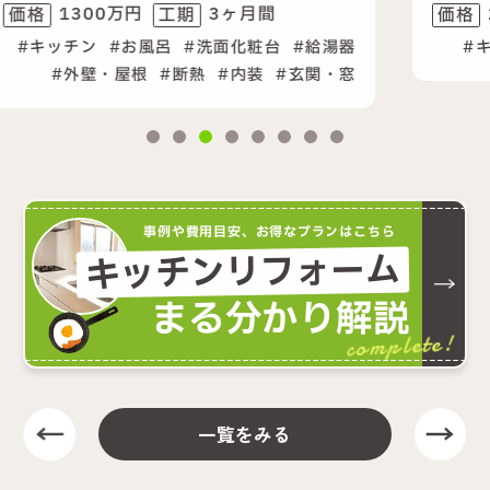
間
2300万円
6ヶ月間
価格
工期
台
給湯器
キッチン
お風呂
洗面化粧台
玄関・窓
事例や費用目安、お得なプランはこちら
キッチンリフォーム
まる分かり解説
complete!
一覧をみる