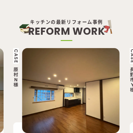
キッチンの最新リフォーム事例
R
E
F
O
R
M
W
O
R
K
CASE
長
野
市
Y
様