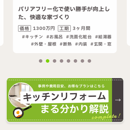
フリー化で使い勝手が向上し
2世帯の暮ら
適な家づくり
向上リフォ
1300万円
3ヶ月間
2300万
工期
価格
チン
お風呂
洗面化粧台
給湯器
キッチン
外壁・屋根
断熱
内装
玄関・窓
事例や費用目安、お得なプランはこちら
キッチンリフォーム
まる分かり解説
complete!