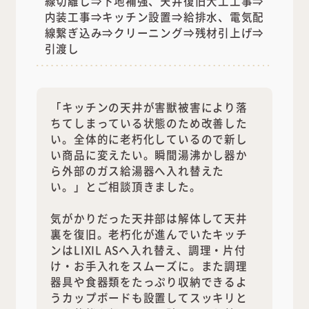
線切離し⇒下地補強、天井復旧大工工事⇒
内装工事⇒キッチン設置⇒給排水、電気配
線繋ぎ込み⇒クリーニング⇒残材引上げ⇒
引渡し
「キッチンの天井が害獣被害により落
ちてしまっている状態のため改善した
い。全体的に老朽化しているので新し
い商品に変えたい。瞬間湯沸かし器か
ら外部のガス給湯器へ入れ替えた
い。」とご相談頂きました。
気がかりだった天井部は解体して天井
裏を復旧。老朽化が進んでいたキッチ
ンはLIXIL ASへ入れ替え、調理・片付
け・お手入れをスムーズに。また調理
器具や食器類をたっぷり収納できるよ
うカップボードも設置してスッキリと