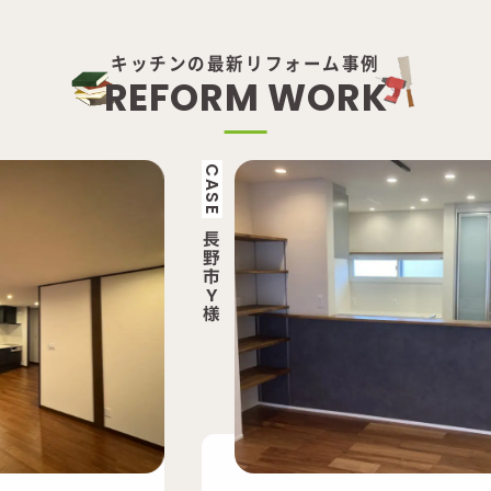
キッチンの最新リフォーム事例
R
E
F
O
R
M
W
O
R
K
CASE
長
野
市
Y
様