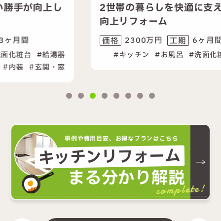
し
2世帯の暮らしを快適に支える性能
向上リフォーム
2300万円
6ヶ月間
価格
工期
器
キッチン
お風呂
洗面化粧台
内装
窓
事例や費用目安、お得なプランはこちら
キッチンリフォーム
まる分かり解説
complete!