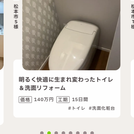
松
本
市
T
様
明るく快適に生まれ変わったトイレ
たった
＆洗面リフォーム
ンクレ
140万円
15日間
2
価格
工期
価格
トイレ
洗面化粧台