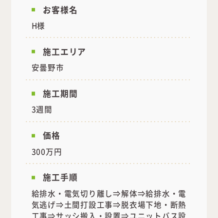
お客様名
H様
施工エリア
安曇野市
施工期間
3週間
価格
300万円
施工手順
給排水・電気切り離し⇒解体⇒給排水・電
気逃げ⇒土間打設工事⇒脱衣場下地・断熱
工事⇒サッシ搬入・設置⇒ユニットバス設