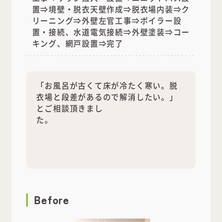
置⇒境壁・脱衣天壁作成⇒脱衣場内装⇒ク
リーニング⇒外壁左官工事⇒ボイラー設
置・接続、水道電気接続⇒外壁塗装⇒コー
キング、網戸設置⇒完了
「お風呂が古くて床が冷たく寒い。脱
衣場と段差があるので解消したい。」
とご相談頂きまし
た。
Before