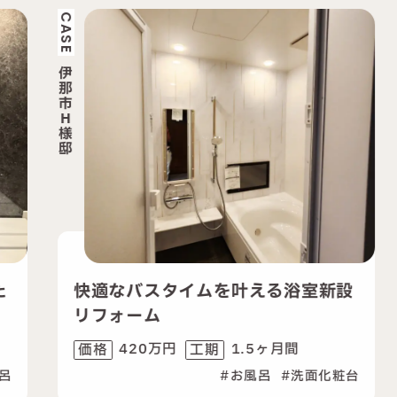
CASE
CA
伊
那
市
H
様
邸
快適なバスタイムを叶える浴室新設
リフォーム
420万円
1.5ヶ月間
価格
工期
お風呂
洗面化粧台