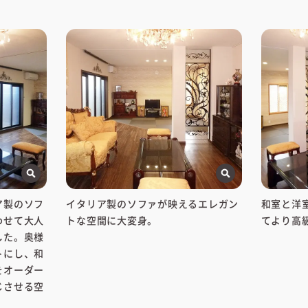
ア製のソフ
イタリア製のソファが映えるエレガン
和室と洋
わせて大人
トな空間に大変身。
てより高
した。奥様
トにし、和
をオーダー
じさせる空