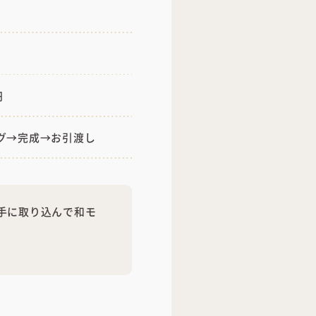
円
グ→完成→お引渡し
手に取り込んで和モ