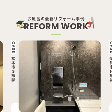
お風呂の最新リフォーム事例
R
E
F
O
R
M
W
O
R
K
CASE
伊
那
市
H
様
邸