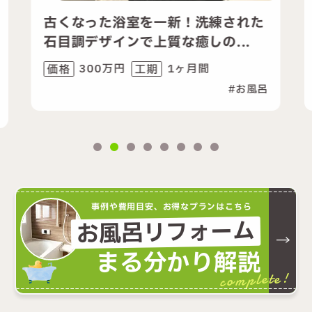
練された
快適なバスタイムを叶える浴室
の...
リフォーム
間
420万円
1.5ヶ月間
価格
工期
お風呂
お風呂
洗面化
事例や費用目安、お得なプランはこちら
お風呂リフォーム
まる分かり解説
complete!