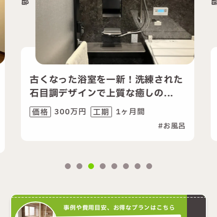
邸
を一新！洗練された
快適なバスタイムを
で上質な癒しの...
リフォーム
1ヶ月間
420万円
1
工期
価格
工期
お風呂
お
事例や費用目安、お得なプランはこちら