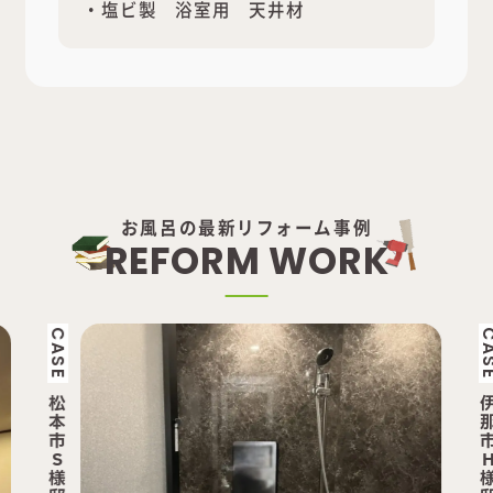
・塩ビ製 浴室用 天井材
お風呂の最新リフォーム事例
R
E
F
O
R
M
W
O
R
K
CASE
伊
那
市
H
様