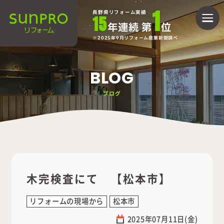
1
長野県リフォーム実績
15
年連続 第
位
2025年9月リフォーム産業新聞調べ
BLOG
ブログ
木完検査にて 【松本市】
リフォームの現場から
松本市
2025年07月11日(金)