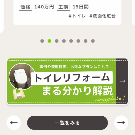
間
25万円
1日
価格
工期
レ
洗面化粧台
事例や費用目安、お得なプランはこちら
トイレリフォーム
まる分かり解説
complete!
一覧をみる