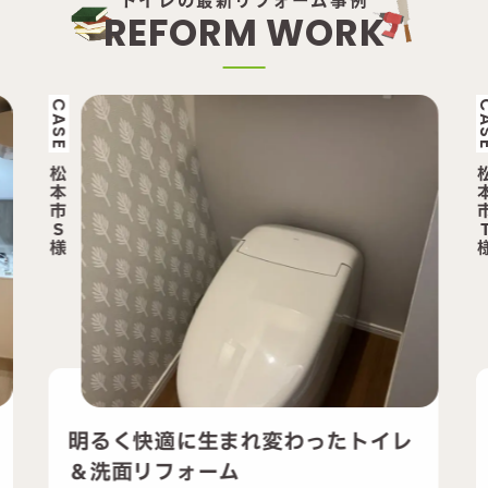
R
E
F
O
R
M
W
O
R
K
CASE
松
本
市
T
様
ったトイレ
たった1日で完成！掃除しやす
ンクレストイレへの交換