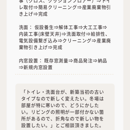
事（クロス、クッションフロアー）⇒トイ
レ取付⇒簡易クリーニング⇒産業廃棄物引
き上げ⇒完成
洗面： 仮設養生⇒解体工事⇒大工工事⇒
内装工事(床壁天井)⇒洗面取付⇒給排性、
電気設備繋ぎ込み⇒クリーニング⇒産業廃
棄物引き上げ⇒完成
内窓設置： 既存窓測量⇒商品発注⇒納品
⇒新規内窓設置
「トイレ・洗面台が、新築当初の古い
タイプなので新しく変えたい。冬場は
部屋が特に寒いので、どうにかした
い。リビングの照明が一部付かない箇
所があるので、折角なので新しい物を
設置したい。」とご相談頂きました。