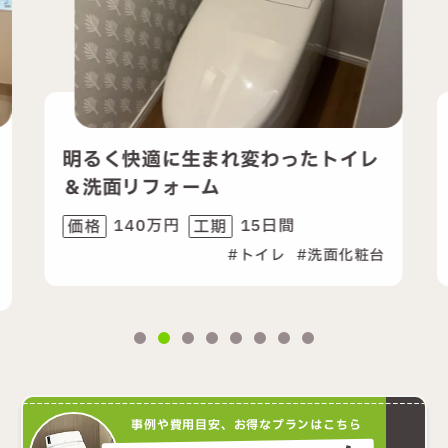
快適に生まれ変わったトイレ
たった1日で
リフォーム
ンクレストイ
40万円
15日間
25万円
工期
価格
トイレ
洗面化粧台
事例や費用目安、お得なプランはこちら