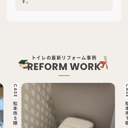
す。
トイレの最新リフォーム事例
R
E
F
O
R
M
W
O
R
K
CASE
松
本
市
T
様