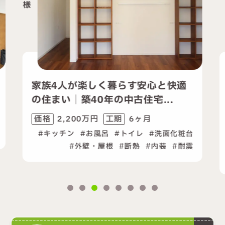
人が楽しく暮らす安心と快適
スマート動線
｜築40年の中古住宅...
な住まいへ｜
,200万円
6ヶ月
2,000万
工期
価格
チン
お風呂
トイレ
洗面化粧台
キッチン
お
外壁・屋根
断熱
内装
耐震
給湯器