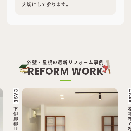
大切にして参ります。
外壁・屋根の最新リフォーム事例
R
E
F
O
R
M
W
O
R
K
CASE
松
本
市
O
様