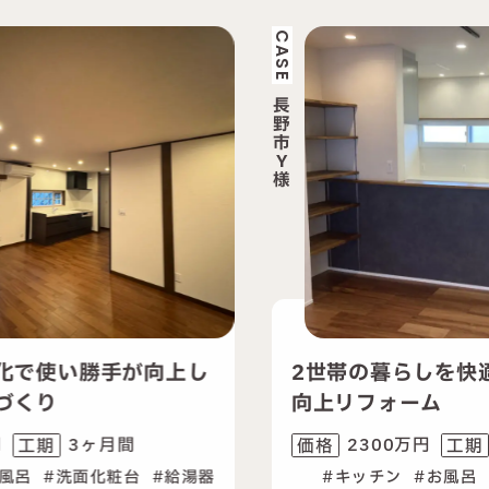
CASE
CA
長
野
市
Y
様
2世帯の暮らしを快適に支える性能
向上リフォーム
2300万円
6ヶ月間
価格
工期
キッチン
お風呂
洗面化粧台
内装