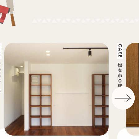
CASE
松
本
市
O
様