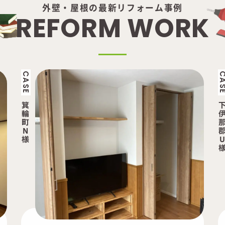
外壁・屋根の最新リフォーム事例
R
E
F
O
R
M
W
O
R
K
CASE
下
伊
那
郡
U
様