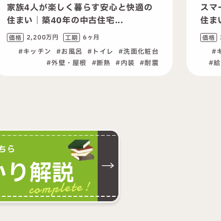
適の
スマート動線で子育てしやすい快適な
住まいへ｜空き家リフォーム
2,000万円
5ヶ月
価格
工期
化粧台
キッチン
お風呂
トイレ
洗面化粧台
耐震
給湯器
外壁・屋根
断熱
内装
居室
ちら
かり解説
complete!