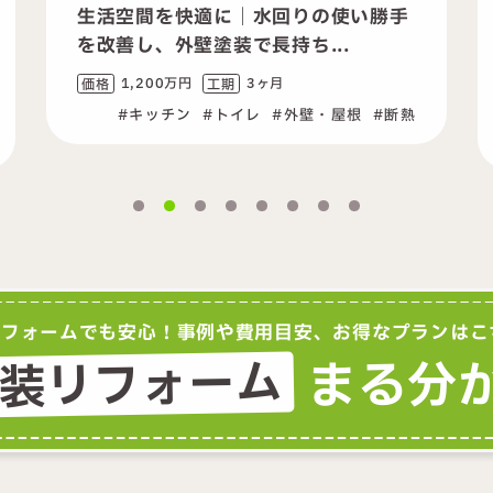
の使い勝手
家族4人が楽しく暮らす安心と快
...
住まい｜築40年の中古住宅...
2,200万円
6ヶ月
価格
工期
壁・屋根
断熱
キッチン
お風呂
トイレ
洗面
外壁・屋根
断熱
内装
リフォームでも安心！
事例や費用目安、お得なプランはこ
装リフォーム
まる分