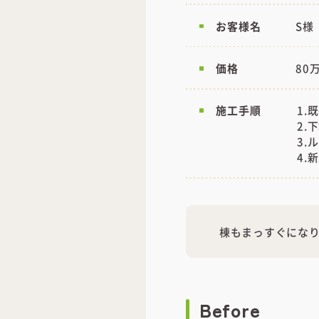
お客様名
S様
価格
80
施工手順
1.
2.
3.
4.
棟もまっすぐにな
Before