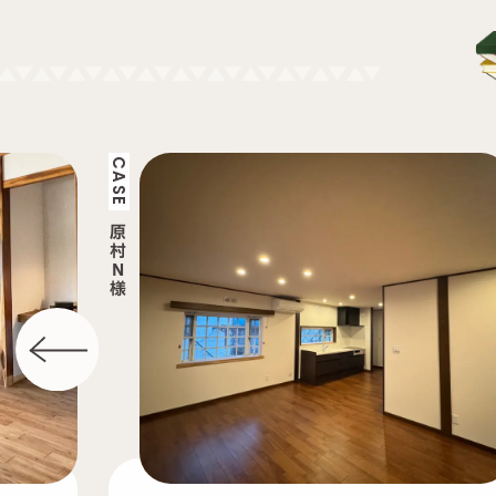
CASE
箕
輪
町
N
様