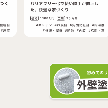
使い勝手が向上し
生活空間を快適に｜水回り
り
を改善し、外壁塗装で長持ち
3ヶ月間
1,200万円
3ヶ月
価格
工期
洗面化粧台
給湯器
キッチン
トイレ
外
断熱
内装
玄関・窓
初めての
外壁塗