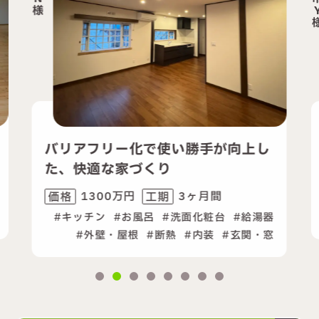
Y
様
ー化で使い勝手が向上し
2世帯の暮らしを
家づくり
向上リフォーム
万円
3ヶ月間
2300万円
工期
価格
工
お風呂
洗面化粧台
給湯器
キッチン
お風
屋根
断熱
内装
玄関・窓