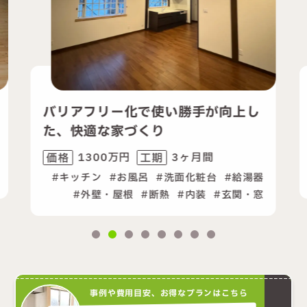
アフリー化で使い勝手が向上し
2世帯の暮
快適な家づくり
向上リフォ
1300万円
3ヶ月間
230
工期
価格
ッチン
お風呂
洗面化粧台
給湯器
キッチン
外壁・屋根
断熱
内装
玄関・窓
事例や費用目安、お得なプランはこちら