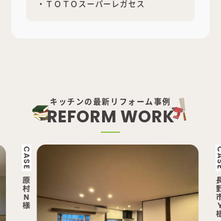
・ＴＯＴＯスーパーレガセス
キッチンの最新リフォーム事例
R
E
F
O
R
M
W
O
R
K
CASE
長
野
市
Y
様