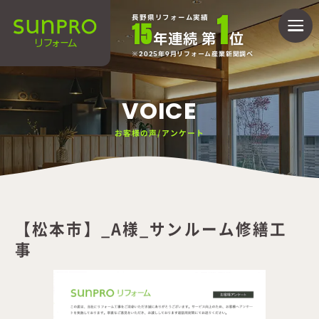
1
長野県リフォーム実績
15
年連続 第
位
2025年9月リフォーム産業新聞調べ
VOICE
お客様の声/アンケート
【松本市】_A様_サンルーム修繕工
事