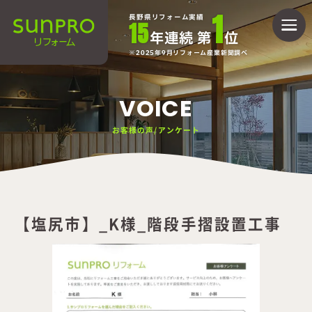
1
長野県リフォーム実績
15
年連続 第
位
2025年9月リフォーム産業新聞調べ
VOICE
お客様の声/アンケート
【塩尻市】_K様_階段手摺設置工事