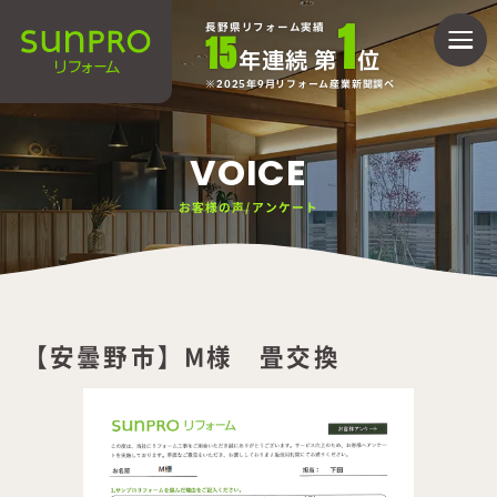
1
長野県リフォーム実績
15
年連続 第
位
2025年9月リフォーム産業新聞調べ
VOICE
お客様の声/アンケート
【安曇野市】M様 畳交換