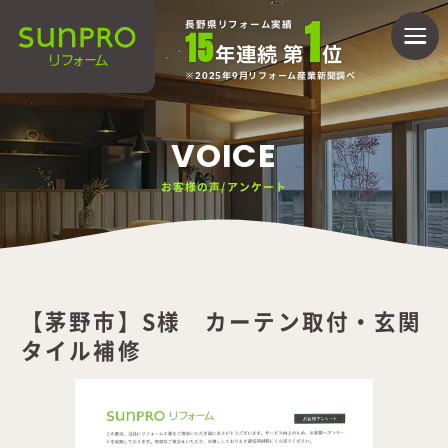
1
長野県リフォーム実績
15
年連続 第
位
2025年9月リフォーム産業新聞調べ
VOICE
お客様の声/アンケート
【茅野市】S様 カーテン取付・玄関
タイル補修