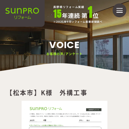
1
長野県リフォーム実績
15
年連続 第
位
2025年9月リフォーム産業新聞調べ
VOICE
お客様の声/アンケート
【松本市】K様 外構工事