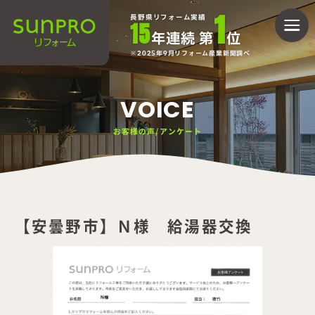
1
長野県リフォーム実績
15
年連続 第
位
2025年9月リフォーム産業新聞調べ
VOICE
お客様の声/アンケート
【安曇野市】Ｎ様 給湯器交換