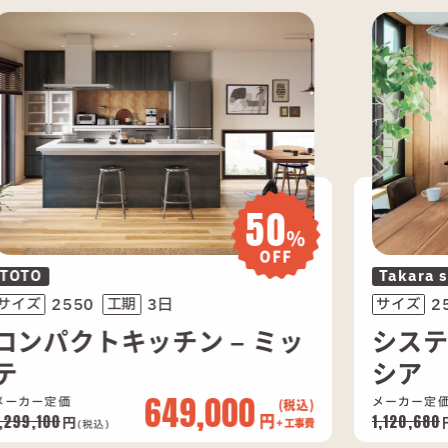
15
%
%
OFF
Takara standard
2550
3日
サイズ
工期
ッ
システムキッチン – トレー
シア
952,000
メーカー定価
円
1,120,680
円
事費
+ 工事費
(税込)