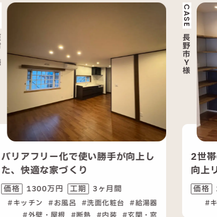
CASE
長
野
市
Y
様
2世帯の暮らしを快適に支える性能
向上リフォーム
2300万円
6ヶ月間
価格
工期
器
キッチン
お風呂
洗面化粧台
内装
窓