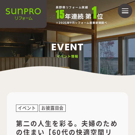
1
長野県リフォーム実績
15
年連続 第
位
2025年9月リフォーム産業新聞調べ
EVENT
イベント情報
イベント
お披露目会
第二の人生を彩る。夫婦のため
の住まい【60代の快適空間リ