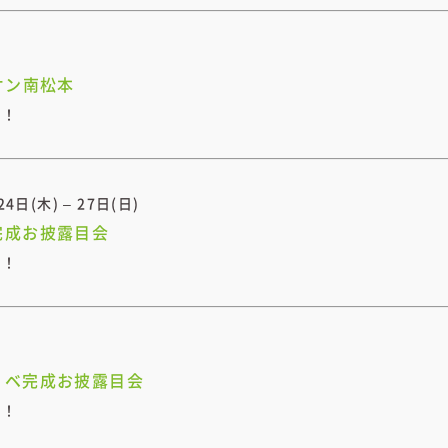
オン南松本
開！
24日(木) – 27日(日)
完成お披露目会
開！
ノベ完成お披露目会
開！