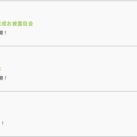
完成お披露目会
開！
本
開！
開！