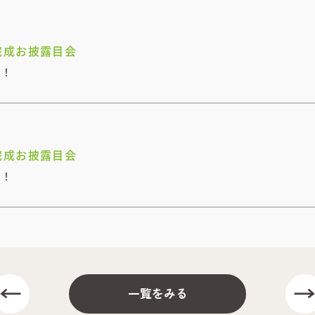
完成お披露目会
開！
完成お披露目会
開！
一覧をみる