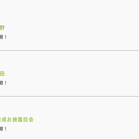
長野
開！
上田
開！
完成お披露目会
開！