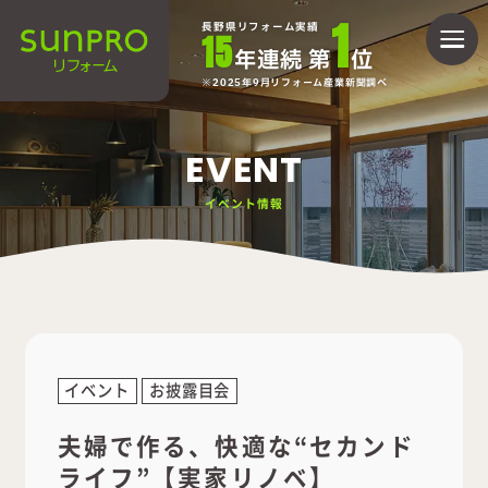
1
長野県リフォーム実績
15
年連続 第
位
2025年9月リフォーム産業新聞調べ
EVENT
イベント情報
イベント
お披露目会
夫婦で作る、快適な“セカンド
ライフ”【実家リノベ】