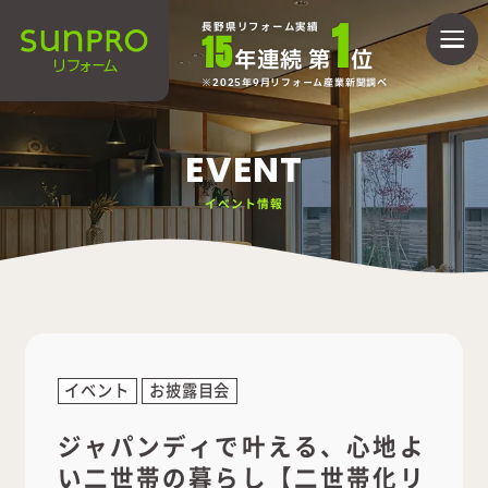
1
長野県リフォーム実績
15
年連続 第
位
2025年9月リフォーム産業新聞調べ
EVENT
イベント情報
イベント
お披露目会
ジャパンディで叶える、心地よ
い二世帯の暮らし【二世帯化リ