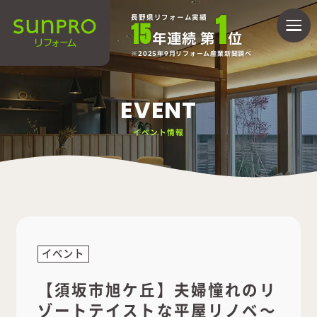
1
長野県リフォーム実績
15
年連続 第
位
2025年9月リフォーム産業新聞調べ
EVENT
イベント情報
イベント
【須坂市旭ケ丘】夫婦憧れのリ
ゾートテイストな平屋リノベ～