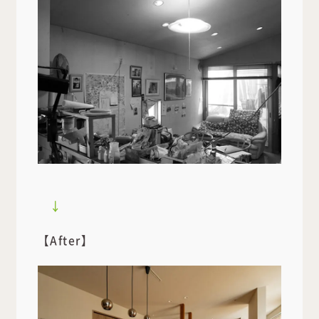
↓
【After】