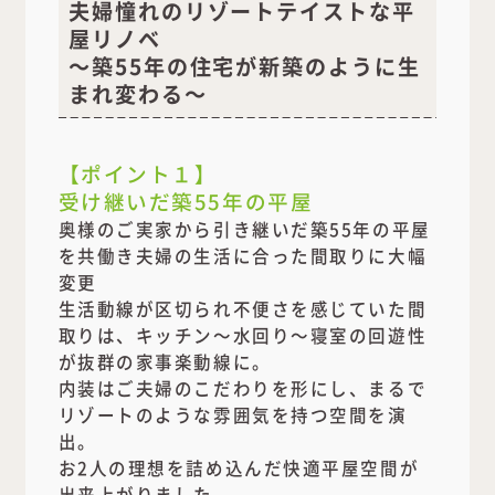
夫婦憧れのリゾートテイストな平
屋リノベ
～築55年の住宅が新築のように生
まれ変わる～
【ポイント１】
受け継いだ築55年の平屋
奥様のご実家から引き継いだ築55年の平屋
を共働き夫婦の生活に合った間取りに大幅
変更
生活動線が区切られ不便さを感じていた間
取りは、キッチン～水回り～寝室の回遊性
が抜群の家事楽動線に。
内装はご夫婦のこだわりを形にし、まるで
リゾートのような雰囲気を持つ空間を演
出。
お2人の理想を詰め込んだ快適平屋空間が
出来上がりました。