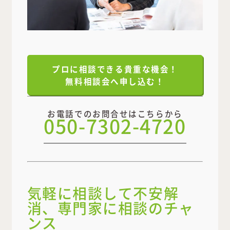
プロに相談できる貴重な機会！
無料相談会へ申し込む！
お電話でのお問合せはこちらから
050-7302-4720
気軽に相談して不安解
消、専門家に相談のチャ
ンス