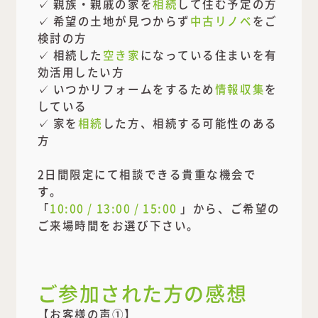
✓ 親族・親戚の家を
相続
して住む予定の方
✓ 希望の土地が見つからず
中古リノベ
をご
検討の方
✓ 相続した
空き家
になっている住まいを有
効活用したい方
✓ いつかリフォームをするため
情報収集
を
している
✓ 家を
相続
した方、相続する可能性のある
方
2日間限定にて相談できる貴重な機会で
す。
「
10:00 / 13:00 / 15:00
」から、ご希望の
ご来場時間をお選び下さい。
ご参加された方の感想
【お客様の声①】