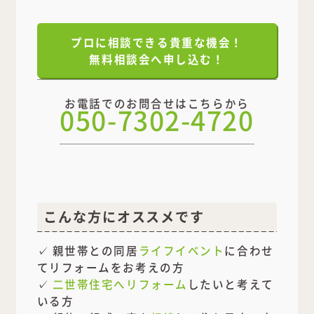
プロに相談できる貴重な機会！
無料相談会へ申し込む！
お電話でのお問合せはこちらから
050-7302-4720
こんな方にオススメです
✓ 親世帯との同居
ライフイベント
に合わせ
てリフォームをお考えの方
✓
二世帯住宅へリフォーム
したいと考えて
いる方