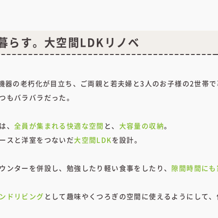
暮らす。大空間LDKリノベ
備機器の老朽化が目立ち、ご両親と若夫婦と3人のお子様の2世帯
つもバラバラだった。
は、
全員が集まれる快適な空間
と、
大容量の収納
。
ースと洋室をつないだ
大空間LDK
を設計。
ウンターを併設し、勉強したり軽い食事をしたり、
隙間時間にも
ンドリビング
として趣味やくつろぎの空間に使えるようにして、