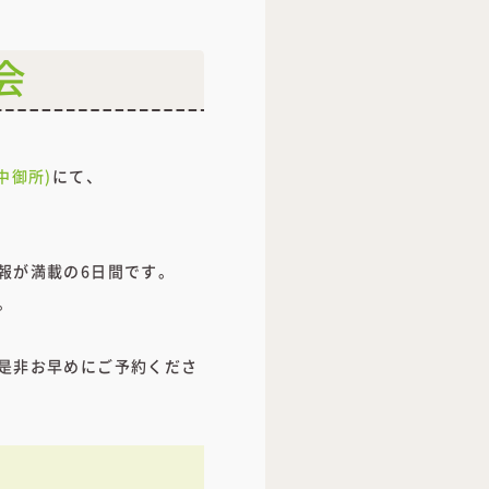
会
市中御所)
にて、
報が満載の6日間です。
。
是非お早めにご予約くださ