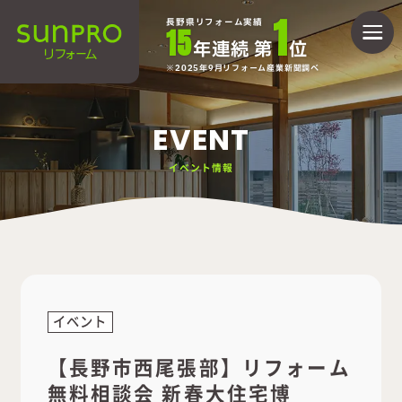
1
長野県リフォーム実績
15
年連続 第
位
2025年9月リフォーム産業新聞調べ
EVENT
イベント情報
イベント
【長野市西尾張部】リフォーム
無料相談会 新春大住宅博