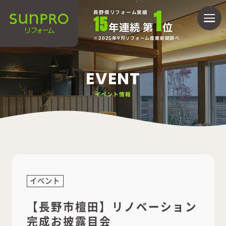
1
長野県リフォーム実績
15
年連続 第
位
2025年9月リフォーム産業新聞調べ
EVENT
イベント情報
イベント
【長野市檀田】リノベーション
完成お披露目会