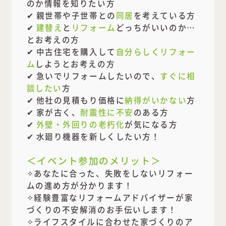
のか情報を知りたい方
✔ 親世帯や子世帯との
同居
を考えている方
✔
建替え
と
リフォーム
どっちがいいのか…
とお考えの方
✔ 中古住宅を購入して
自分らしくリフォー
ム
しようとお考えの方
✔ 急いでリフォームしたいので、
すぐに相
談したい
方
✔ 他社の見積もり価格に
納得がいかない
方
✔ 家が古く、
耐震性に不安
のある方
✔
外壁・外回りの老朽化
が気になる方
✔ 水廻り機器を新しくしたい方！
＜イベント参加のメリット＞
✧あなたに合った、失敗をしないリフォー
ムの進め方が分かります！
✧経験豊富なリフォームアドバイザーが家
づくりの不安解消のお手伝いします！
✧ライフスタイルに合わせた家づくりのア